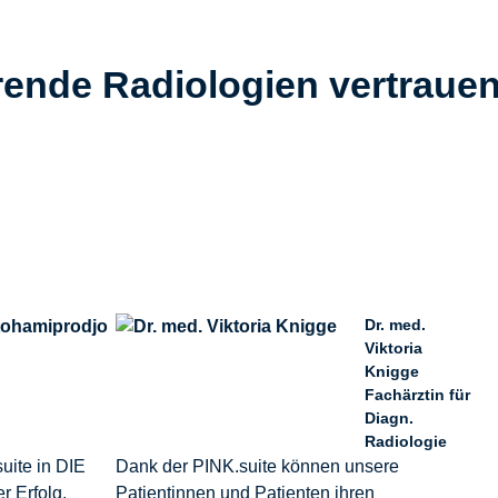
ende Radiologien vertraue
Prof. Dr. med.
Dr. med.
Mike
Viktoria
Notohamiprodjo
Knigge
Facharzt für
Fachärztin für
Radiologie, DIE
Diagn.
RADIOLOGIE
Radiologie
uite in DIE
Dank der PINK.suite können unsere
 Erfolg.
Patientinnen und Patienten ihren