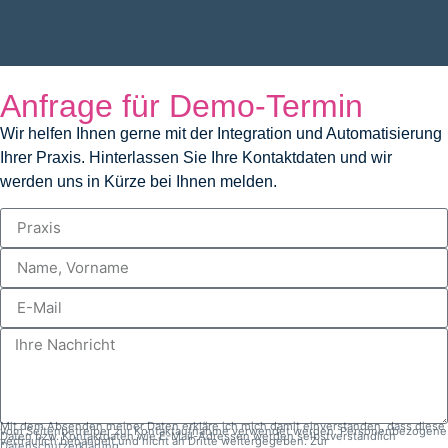
Anfrage für Demo-Termin
Wir helfen Ihnen gerne mit der Integration und Automatisierung
Ihrer Praxis. Hinterlassen Sie Ihre Kontaktdaten und wir
werden uns in Kürze bei Ihnen melden.
Mit dem Absenden meiner Daten erkläre ich mich damit einverstanden, dass diese
vom Seitenbetreiber zur Kontaktaufnahme verwendet werden. Personenbezogene
Daten bzw. Kontaktdaten wie E-Mail-Adressen werden selbstverständlich
vertraulich behandelt und nicht an Dritte weitergegeben. Zur
Datenschutzerklärung
.