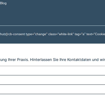
Blog
hutz
[rcb-consent type="change" class="white-link" tag="a" text="Cookie
ung Ihrer Praxis. Hinterlassen Sie Ihre Kontaktdaten und wi